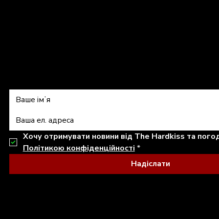
shop@thehardkiss.com
Підписатись на 
Політикою конфіденційності
*
Надіслати
© 2026 THE HARDKISS. ALL RIGHTS RESERVED.