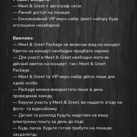
— Meet & Greet + автограф-сесія
— Ранній доступ на локацію
— Ексклюзивний VIP мерч-набір (вміст набору буде 
оголошено незабаром)
Важливо:
— Meet & Greet Package не включає вхід на концерт. 
Квиток на концерт необхідно придбати окремо.
— Для участі в Meet & Greet необхідно мати як 
дійсний квиток на концерт, так і Meet & Greet 
Package.
— Meet & Greet та VIP мерч-набір дійсні лише для 
однієї особи.
— Package можна використати лише в день 
проведення заходу.
— Беручи участь у Meet & Greet, ви надаєте згоду на 
фото- та відеозйомку.
— Деталі та розклад будуть надіслані на вашу 
електронну пошту за день до події. 
— Будь ласка, будьте готові прибути на локацію 
заздалегідь.