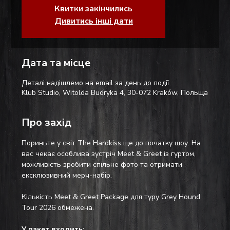
Квитки закінчились
Дивитись інші дати
Дата та місце
Деталі надішлемо на email за день до події
Klub Studio, Witolda Budryka 4, 30-072 Kraków, Польща
Про захід
Пориньте у світ The Hardkiss ще до початку шоу. На 
вас чекає особлива зустріч Meet & Greet із гуртом, 
можливість зробити спільне фото та отримати 
ексклюзивний мерч-набір.
Кількість Meet & Greet Package для туру Grey Hound 
Tour 2026 обмежена.
У пакет входить: