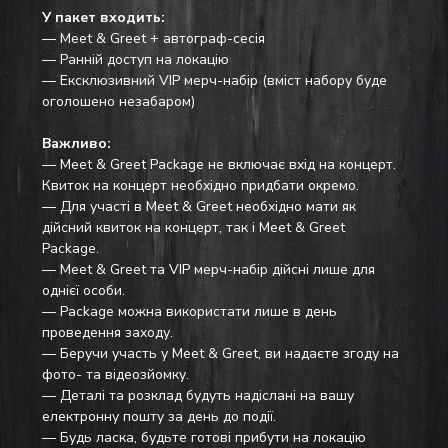
У пакет входить:
— Meet & Greet + автограф-сесія
— Ранній доступ на локацію
— Ексклюзивний VIP мерч-набір (вміст набору буде 
оголошено незабаром)
Важливо:
— Meet & Greet Package не включає вхід на концерт. 
Квиток на концерт необхідно придбати окремо.
— Для участі в Meet & Greet необхідно мати як 
дійсний квиток на концерт, так і Meet & Greet 
Package.
— Meet & Greet та VIP мерч-набір дійсні лише для 
однієї особи.
— Package можна використати лише в день 
проведення заходу.
— Беручи участь у Meet & Greet, ви надаєте згоду на 
фото- та відеозйомку.
— Деталі та розклад будуть надіслані на вашу 
електронну пошту за день до події. 
— Будь ласка, будьте готові прибути на локацію 