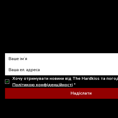
shop@thehardkiss.com
Підписатись на 
Політикою конфіденційності
*
Надіслати
© 2026 THE HARDKISS. ALL RIGHTS RESERVED.