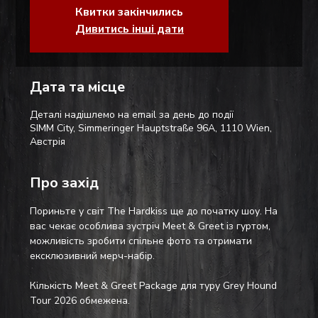
Квитки закінчились
Дивитись інші дати
Дата та місце
Деталі надішлемо на email за день до події
SIMM City, Simmeringer Hauptstraße 96A, 1110 Wien,
Австрія
Про захід
Пориньте у світ The Hardkiss ще до початку шоу. На 
вас чекає особлива зустріч Meet & Greet із гуртом, 
можливість зробити спільне фото та отримати 
ексклюзивний мерч-набір.
Кількість Meet & Greet Package для туру Grey Hound 
Tour 2026 обмежена.