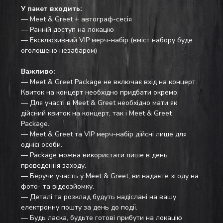
У пакет входить:
— Meet & Greet + автограф-сесія
— Ранній доступ на локацію
— Ексклюзивний VIP мерч-набір (вміст набору буде 
оголошено незабаром)
Важливо:
— Meet & Greet Package не включає вхід на концерт. 
Квиток на концерт необхідно придбати окремо.
— Для участі в Meet & Greet необхідно мати як 
дійсний квиток на концерт, так і Meet & Greet 
Package.
— Meet & Greet та VIP мерч-набір дійсні лише для 
однієї особи.
— Package можна використати лише в день 
проведення заходу.
— Беручи участь у Meet & Greet, ви надаєте згоду на 
фото- та відеозйомку.
— Деталі та розклад будуть надіслані на вашу 
електронну пошту за день до події. 
— Будь ласка, будьте готові прибути на локацію 