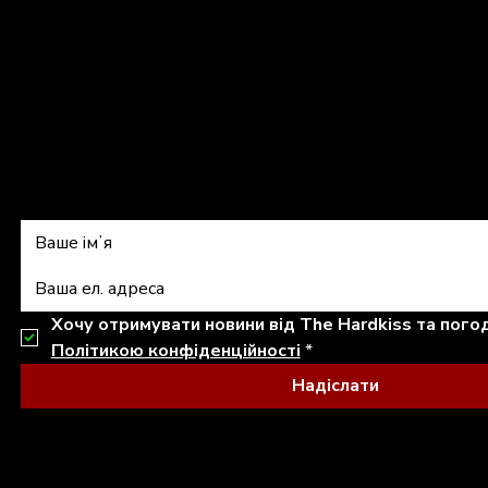
shop@thehardkiss.com
Підписатись на 
Політикою конфіденційності
*
Надіслати
© 2026 THE HARDKISS. ALL RIGHTS RESERVED.