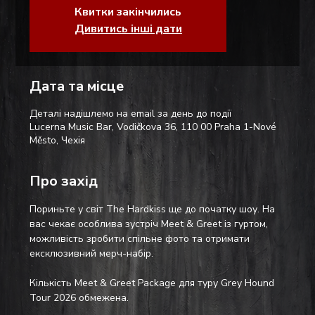
Квитки закінчились
Дивитись інші дати
Дата та місце
Деталі надішлемо на email за день до події
Lucerna Music Bar, Vodičkova 36, 110 00 Praha 1-Nové
Město, Чехія
Про захід
Пориньте у світ The Hardkiss ще до початку шоу. На 
вас чекає особлива зустріч Meet & Greet із гуртом, 
можливість зробити спільне фото та отримати 
ексклюзивний мерч-набір.
Кількість Meet & Greet Package для туру Grey Hound 
Tour 2026 обмежена.