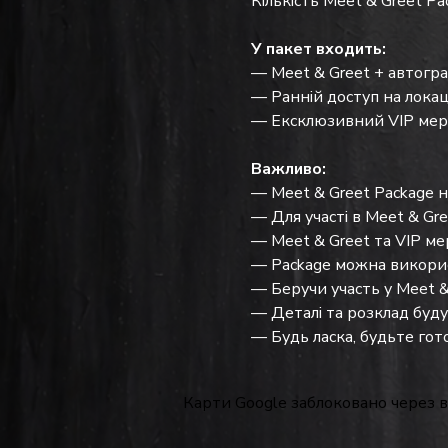
Кількість Meet & Greet P
У пакет входить:
— Meet & Greet + автогра
— Ранній доступ на лока
— Ексклюзивний VIP мерч
Важливо:
— Meet & Greet Package 
— Для участі в Meet & Gre
— Meet & Greet та VIP мер
— Package можна викорис
— Беручи участь у Meet &
— Деталі та розклад будут
— Будь ласка, будьте гото
Карти Google заблоковано через в