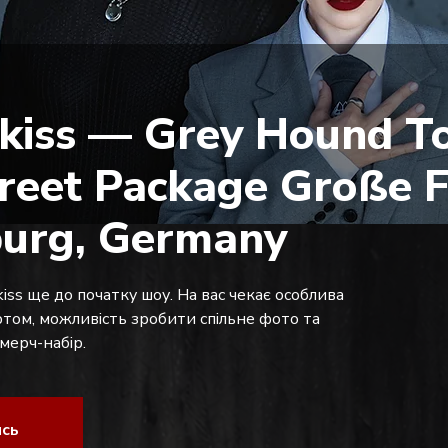
kiss — Grey Hound To
reet Package Große Fr
urg, Germany
iss ще до початку шоу. На вас чекає особлива
уртом, можливість зробити спільне фото та
ерч-набір.
ись