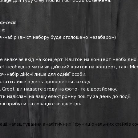
ackage для туру Grey Hound Tour 2026 обмежена.
ф-сесія
цію
-набір (вміст набору буде оголошено незабаром)
не включає вхід на концерт. Квиток на концерт необхідно
et необхідно мати як дійсний квиток на концерт, так і Mee
ч-набір дійсні лише для однієї особи.
тати лише в день проведення заходу.
 Greet, ви надаєте згоду на фото- та відеозйомку.
ь надіслані на вашу електронну пошту за день до події. 
ві прибути на локацію заздалегідь.
аші налаштування аналітичних і функціональних файлів coo