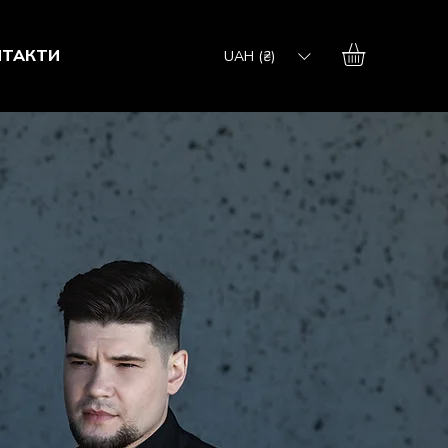
НТАКТИ
UAH (₴)