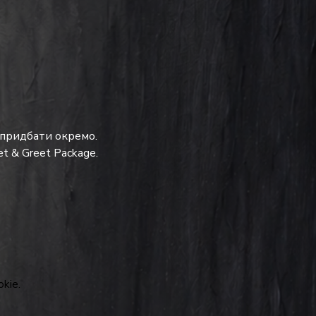
 придбати окремо.
t & Greet Package.
kie.