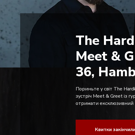
The Hard
Meet & G
36, Hamb
Пориньте у світ The Hardk
зустріч Meet & Greet із г
отримати ексклюзивний м
Квитки закінчил