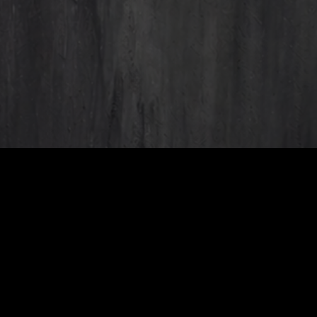
тися з нами
The
Hard
om