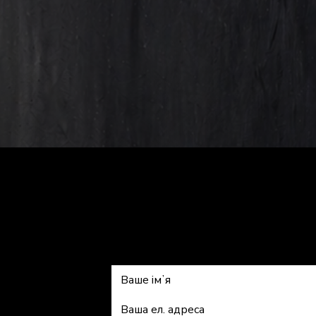
Підписатис
kiss