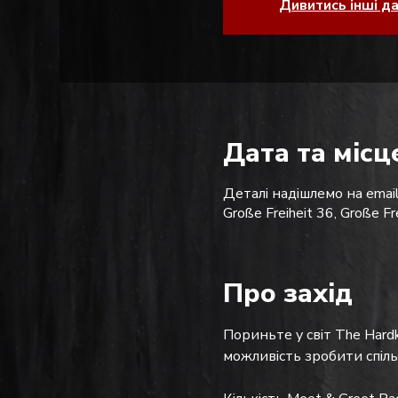
Дивитись інші д
Дата та місц
Деталі надішлемо на email
Große Freiheit 36, Große F
Про захід
Пориньте у світ The Hardk
можливість зробити спіл