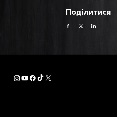
Поділитися
Зв'яза
info@thehardkiss.c
Management: