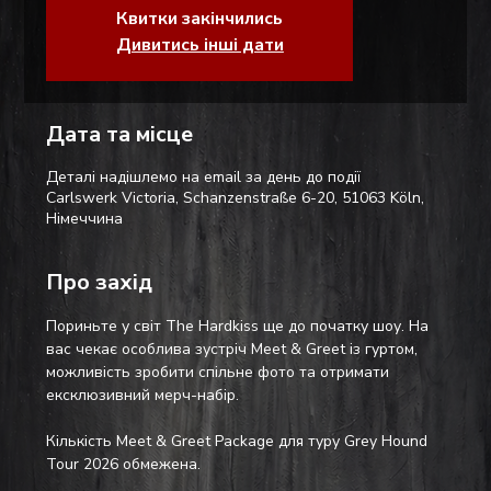
Квитки закінчились
Дивитись інші дати
Дата та місце
Деталі надішлемо на email за день до події
Carlswerk Victoria, Schanzenstraße 6-20, 51063 Köln,
Німеччина
Про захід
Пориньте у світ The Hardkiss ще до початку шоу. На 
вас чекає особлива зустріч Meet & Greet із гуртом, 
можливість зробити спільне фото та отримати 
ексклюзивний мерч-набір.
Кількість Meet & Greet Package для туру Grey Hound 
Tour 2026 обмежена.