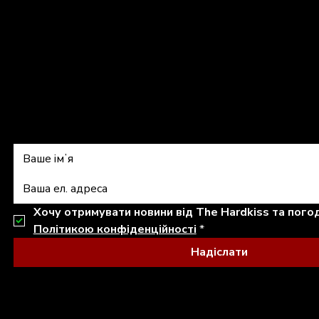
shop@thehardkiss.com
Підписатись на 
Політикою конфіденційності
*
Надіслати
© 2026 THE HARDKISS. ALL RIGHTS RESERVED.