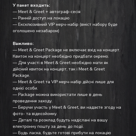
У пакет входить:
— Meet & Greet + автограф-сесія
— Ранній доступ на локацію
— Ексклюзивний VIP мерч-набір (вміст набору буде 
оголошено незабаром)
Важливо:
— Meet & Greet Package не включає вхід на концерт. 
Квиток на концерт необхідно придбати окремо.
— Для участі в Meet & Greet необхідно мати як 
дійсний квиток на концерт, так і Meet & Greet 
Package.
— Meet & Greet та VIP мерч-набір дійсні лише для 
однієї особи.
— Package можна використати лише в день 
проведення заходу.
— Беручи участь у Meet & Greet, ви надаєте згоду на 
фото- та відеозйомку.
— Деталі та розклад будуть надіслані на вашу 
електронну пошту за день до події.
— Будь ласка, будьте готові прибути на локацію 