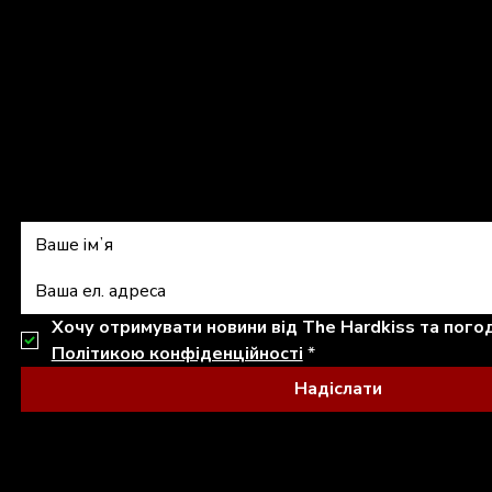
shop@thehardkiss.com
Підписатись на 
Політикою конфіденційності
*
Надіслати
© 2026 THE HARDKISS. ALL RIGHTS RESERVED.