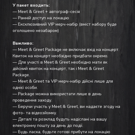
У пакет входить:
— Meet & Greet + автограф-сесія
— Ранній доступ на локацію
— Ексклюзивний VIP мерч-набір (вміст набору буде 
оголошено незабаром)
Важливо:
— Meet & Greet Package не включає вхід на концерт. 
Квиток на концерт необхідно придбати окремо.
— Для участі в Meet & Greet необхідно мати як 
дійсний квиток на концерт, так і Meet & Greet 
Package.
— Meet & Greet та VIP мерч-набір дійсні лише для 
однієї особи.
— Package можна використати лише в день 
проведення заходу.
— Беручи участь у Meet & Greet, ви надаєте згоду на 
фото- та відеозйомку.
— Деталі та розклад будуть надіслані на вашу 
електронну пошту за день до події. 
— Будь ласка, будьте готові прибути на локацію 