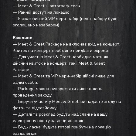
— Meet & Greet + автограф-сесія
— Ранній доступ на локацію
— Ексклюзивний VIP мерч-набір (вміст набору буде 
оголошено незабаром)
Важливо:
— Meet & Greet Package не включає вхід на концерт. 
Квиток на концерт необхідно придбати окремо.
— Для участі в Meet & Greet необхідно мати як 
дійсний квиток на концерт, так і Meet & Greet 
Package.
— Meet & Greet та VIP мерч-набір дійсні лише для 
однієї особи.
— Package можна використати лише в день 
проведення заходу.
— Беручи участь у Meet & Greet, ви надаєте згоду на 
фото- та відеозйомку.
— Деталі та розклад будуть надіслані на вашу 
електронну пошту за день до події. 
— Будь ласка, будьте готові прибути на локацію 
заздалегідь.