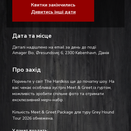
Квитки закінчились
Дивитись інші дати
Дата та місце
Деталі надішлемо на email за день до події
Amager Bio, Øresundsvej 6, 2300 København, Данія
Про захід
Пориньте у світ The Hardkiss ще до початку шоу. На 
вас чекає особлива зустріч Meet & Greet із гуртом, 
можливість зробити спільне фото та отримати 
ексклюзивний мерч-набір.
Кількість Meet & Greet Package для туру Grey Hound 
Tour 2026 обмежена.
У пакет входить: