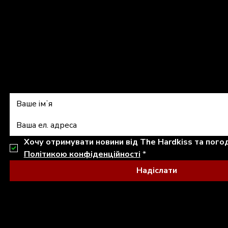
shop@thehardkiss.com
Підписатись на 
Політикою конфіденційності
*
Надіслати
© 2026 THE HARDKISS. ALL RIGHTS RESERVED.