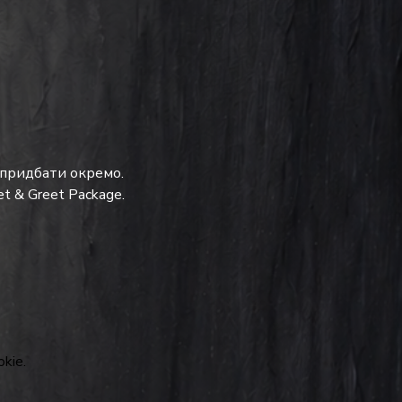
 придбати окремо.
t & Greet Package.
kie.