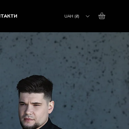
НТАКТИ
UAH (₴)