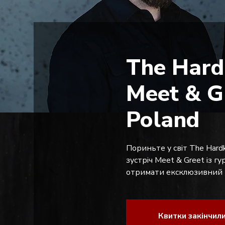
The Hard
Meet & G
Poland
Пориньте у світ The Hardk
зустріч Meet & Greet із г
отримати ексклюзивний м
Квитки закінчил