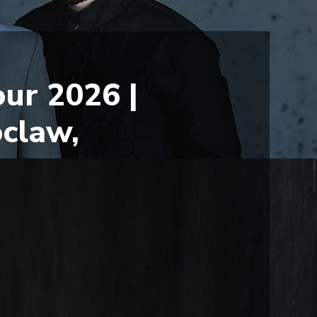
ur 2026 |
claw,