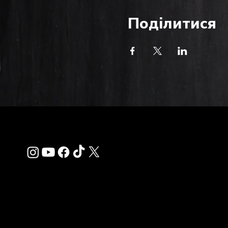
Поділитися
Зв'яза
info@thehardkiss.c
Management: