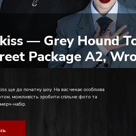
kiss — Grey Hound To
reet Package A2, Wro
iss ще до початку шоу. На вас чекає особлива
уртом, можливість зробити спільне фото та
ерч-набір.
ись