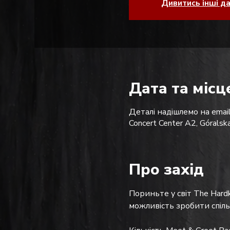
Дивитись інші д
Дата та місц
Деталі надішлемо на email
Concert Center A2, Górals
Про захід
Пориньте у світ The Hardk
можливість зробити спіл