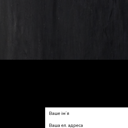
Підписатис
kiss