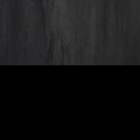
тися з нами
The
Hard
om