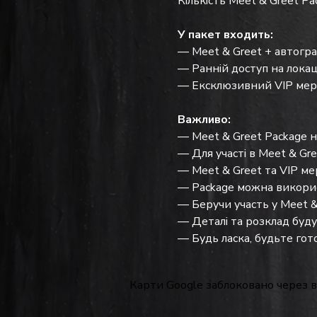
Кількість Meet & Greet P
У пакет входить:
— Meet & Greet + автогра
— Ранній доступ на лока
— Ексклюзивний VIP мерч
Важливо:
— Meet & Greet Package 
— Для участі в Meet & Gre
— Meet & Greet та VIP мер
— Package можна викорис
— Беручи участь у Meet &
— Деталі та розклад будут
— Будь ласка, будьте гото
Карти Google заблоковано через в