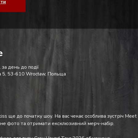
ати
е
 за день до події
ka 5, 53-610 Wrocław, Польща
iss ще до початку шоу. На вас чекає особлива зустріч Meet &
ьне фото та отримати ексклюзивний мерч-набір.