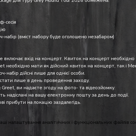
ackage для туру Grey Hound Tour 2026 обмежена.
ф-сесія
цію
-набір (вміст набору буде оголошено незабаром)
не включає вхід на концерт. Квиток на концерт необхідно
et необхідно мати як дійсний квиток на концерт, так і Mee
ч-набір дійсні лише для однієї особи.
тати лише в день проведення заходу.
 Greet, ви надаєте згоду на фото- та відеозйомку.
ь надіслані на вашу електронну пошту за день до події. 
ві прибути на локацію заздалегідь.
аші налаштування аналітичних і функціональних файлів coo