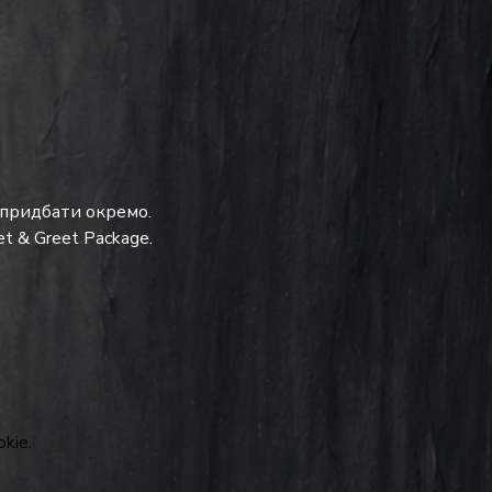
 придбати окремо.
t & Greet Package.
kie.