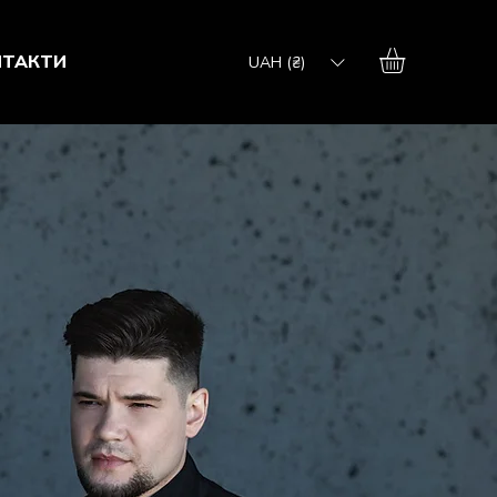
НТАКТИ
UAH (₴)