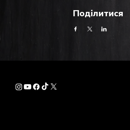
Поділитися
Зв'яза
info@thehardkiss.c
Management: