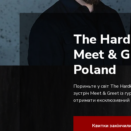
The Hard
Meet & G
Poland
Пориньте у світ The Hardk
зустріч Meet & Greet із г
отримати ексклюзивний м
Квитки закінчил