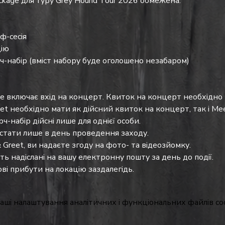
ackage для туру Grey Hound Tour 2026 обмежена.
ф-сесія
цію
-набір (вміст набору буде оголошено незабаром)
не включає вхід на концерт. Квиток на концерт необхідно
et необхідно мати як дійсний квиток на концерт, так і Mee
ч-набір дійсні лише для однієї особи.
тати лише в день проведення заходу.
 Greet, ви надаєте згоду на фото- та відеозйомку.
ь надіслані на вашу електронну пошту за день до події. 
ві прибути на локацію заздалегідь.
аші налаштування аналітичних і функціональних файлів coo