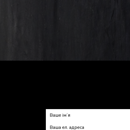
Підписатис
kiss