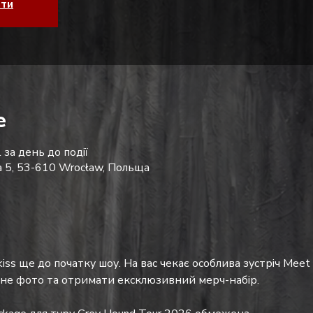
ати
е
 за день до події
ka 5, 53-610 Wrocław, Польща
iss ще до початку шоу. На вас чекає особлива зустріч Meet &
ьне фото та отримати ексклюзивний мерч-набір.