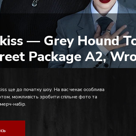
kiss — Grey Hound To
reet Package A2, Wro
iss ще до початку шоу. На вас чекає особлива
уртом, можливість зробити спільне фото та
ерч-набір.
ись