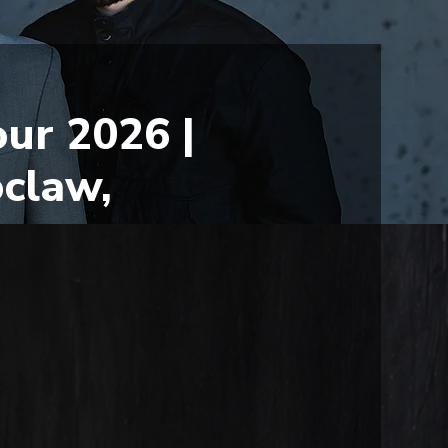
ur 2026 |
claw,