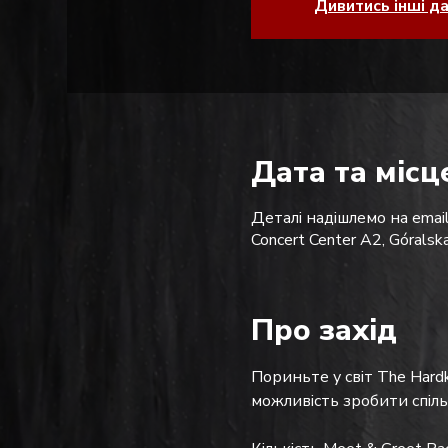
Дивитись інші д
Дата та місц
Деталі надішлемо на email
Concert Center A2, Górals
Про захід
Пориньте у світ The Hardk
можливість зробити спіл