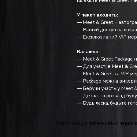
Кількість Meet & Greet P
У пакет входить:
— Meet & Greet + автогра
— Ранній доступ на лока
— Ексклюзивний VIP мерч
Важливо:
— Meet & Greet Package 
— Для участі в Meet & Gre
— Meet & Greet та VIP мер
— Package можна викорис
— Беручи участь у Meet &
— Деталі та розклад будут
— Будь ласка, будьте гото
Карти Google заблоковано через в