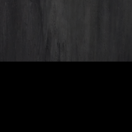
тися з нами
The
Hard
om