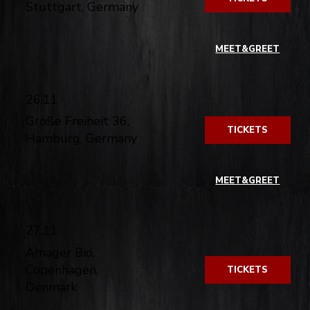
Stuttgart, Germany
​
MEET&GREET
26.11
Große Freiheit 36,
TICKETS
Hamburg, Germany
​
MEET&GREET
27.11
Amager Bio,
Copenhagen,
TICKETS
Denmark