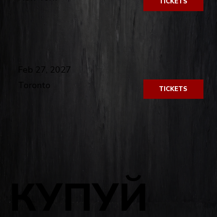
TICKETS
​
Feb 27, 2027
Toronto
TICKETS
КУПУЙ