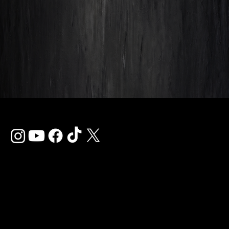
Зв'язатися з нам
info@thehardkiss.com