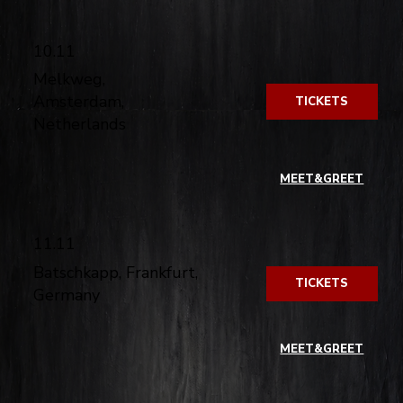
10.11
Melkweg,
Amsterdam,
TICKETS
Netherlands
​
MEET&GREET
11.11
Batschkapp, Frankfurt,
TICKETS
Germany
​
MEET&GREET