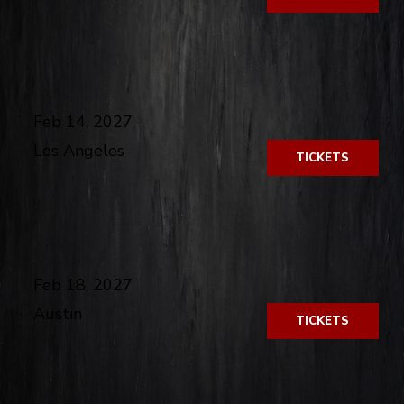
​
Feb 14, 2027
Los Angeles
TICKETS
​
Feb 18, 2027
Austin
TICKETS
​