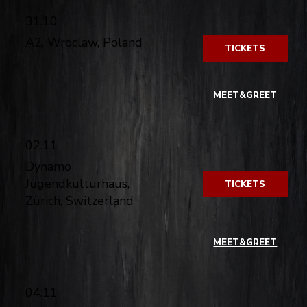
31.10
A2, Wroclaw, Poland
TICKETS
​
MEET&GREET
02.11
Dynamo
Jugendkulturhaus,
TICKETS
Zürich, Switzerland
​
MEET&GREET
04.11