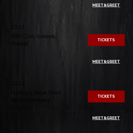
​
MEET&GREET
19.11
B90 Club, Gdansk,
TICKETS
Poland
​
MEET&GREET
20.11
Huxley's Neue Welt,
TICKETS
Berlin, Germany
​
MEET&GREET