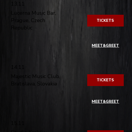
13.11
Lucerna Music Bar,
Prague, Czech
TICKETS
Republic
​
MEET&GREET
14.11
Majestic Music Club,
TICKETS
Bratislava, Slovakia
​
MEET&GREET
15.11