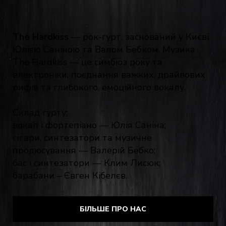
The Hardkiss
— рок-гурт, заснований у Києві
Юлією Саніною та Валом Бебком. Музика
The Hardkiss — це симбіоз року та
електроніки, поєднання важких, драйвових
рифів та глибокого, емоційного вокалу.
Cклад гурту:
вокал і фортепіано — Юлія Саніна;
гітари, синтезатори та музичне
продюсування — Валерій Бебко;
бас і синтезатори — Клим Лисюк;
барабани – Євген Кібелєв.
БІЛЬШЕ ПРО НАС