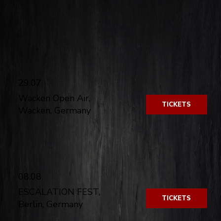
​
29.07
Wacken Open Air,
TICKETS
Wacken, Germany
​
08.08
ESCALATION FEST,
TICKETS
Berlin, Germany