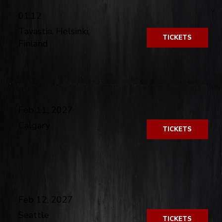
01.12
Tavastia, Helsinki,
TICKETS
Finland
​
Feb 11, 2027
Calgary
TICKETS
​
Feb 12, 2027
Seattle
TICKETS