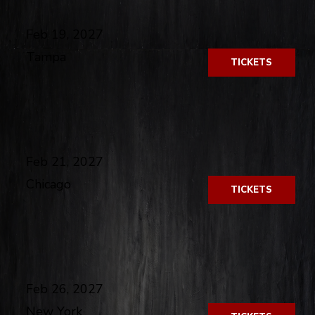
Feb 19, 2027
Tampa
TICKETS
​
Feb 21, 2027
Chicago
TICKETS
​
Feb 26, 2027
New York