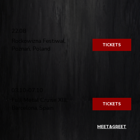
​
22.08
Rockowizna Festiwal,
TICKETS
Poznań, Poland
​
03.10-07.10
Full Metal Cruise XIII,
TICKETS
Barcelona, Spain
​
MEET&GREET