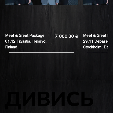
Ціна
7 000,00 ₴
Meet & Greet Package
Meet & Greet Pa
01.12 Tavastia, Helsinki,
29.11 Debaser St
Finland
Stockholm, Deba
ДИВИСЬ