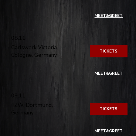
​
MEET&GREET
08.11
Carlswerk Victoria,
TICKETS
Cologne, Germany
​
MEET&GREET
09.11
FZW, Dortmund,
TICKETS
Germany
​
MEET&GREET