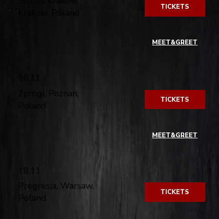
Studio Kraków,
TICKETS
Krakow, Poland
​
MEET&GREET
16.11
2progi, Poznan,
TICKETS
Poland
​
MEET&GREET
18.11
Progresja, Warsaw,
TICKETS
Poland