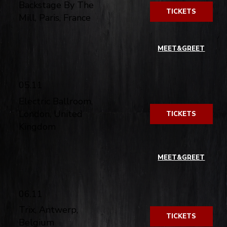
Backstage By The
TICKETS
Mill, Paris, France
​
MEET&GREET
05.11
Electric Ballroom,
London, United
TICKETS
Kingdom
​
MEET&GREET
06.11
Trix, Antwerp,
TICKETS
Belgium