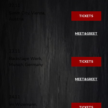
22.11
Simm City, Vienna,
TICKETS
Austria
​
MEET&GREET
23.11
Backstage Werk,
TICKETS
Munich, Germany
​
MEET&GREET
24.11
Im Wizemann,
TICKETS