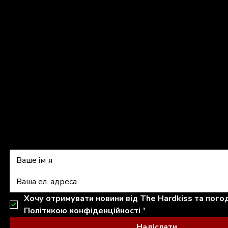
Обмін/повернення товару
Договір публічної оферти
Політика конфіденційності
shop@thehardkiss.com
Підписатись на 
Політикою конфіденційності
*
Надіслати