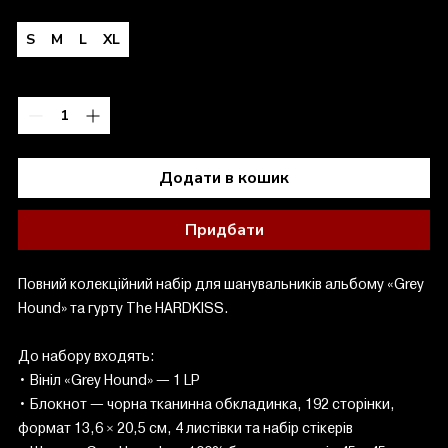
Розмір
*
S
M
L
XL
Кількість
*
Додати в кошик
Придбати
Повний колекційний набір для шанувальників альбому «Grey
Hound» та гурту The HARDKISS.
До набору входять:
• Вініл «Grey Hound» — 1 LP
• Блокнот — чорна тканинна обкладинка, 192 сторінки,
формат 13,6 × 20,5 см, 4 листівки та набір стікерів