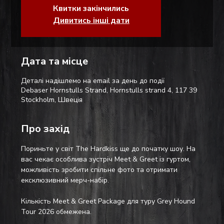
Квитки закінчились
Дивитись інші дати
Дата та місце
Деталі надішлемо на email за день до події
Debaser Hornstulls Strand, Hornstulls strand 4, 117 39
Stockholm, Швеція
Про захід
Пориньте у світ The Hardkiss ще до початку шоу. На 
вас чекає особлива зустріч Meet & Greet із гуртом, 
можливість зробити спільне фото та отримати 
ексклюзивний мерч-набір.
Кількість Meet & Greet Package для туру Grey Hound 
Tour 2026 обмежена.