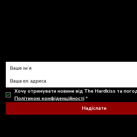
shop@thehardkiss.com
Підписатись на 
Політикою конфіденційності
*
Надіслати
© 2026 THE HARDKISS. ALL RIGHTS RESERVED.