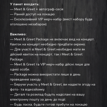
У пакет входить:
— Meet & Greet + автограф-сесія
— Ранній доступ на локацію
— Ексклюзивний VIP мерч-набір (вміст набору буде 
оголошено незабаром)
Важливо:
— Meet & Greet Package не включає вхід на концерт. 
Квиток на концерт необхідно придбати окремо.
— Для участі в Meet & Greet необхідно мати як 
дійсний квиток на концерт, так і Meet & Greet 
Package.
— Meet & Greet та VIP мерч-набір дійсні лише для 
однієї особи.
— Package можна використати лише в день 
проведення заходу.
— Беручи участь у Meet & Greet, ви надаєте згоду на 
фото- та відеозйомку.
— Деталі та розклад будуть надіслані на вашу 
електронну пошту за день до події.
— Будь ласка, будьте готові прибути на локацію 